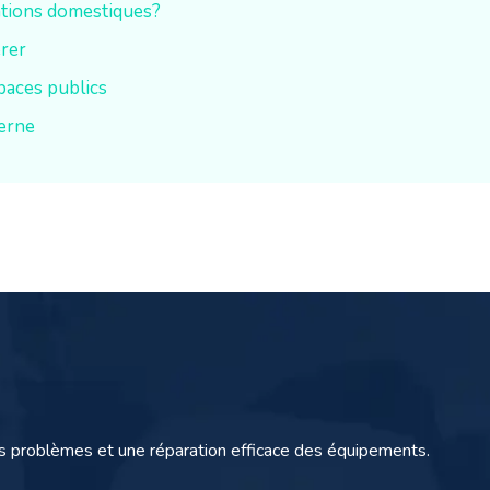
lations domestiques?
érer
paces publics
derne
s problèmes et une réparation efficace des équipements.