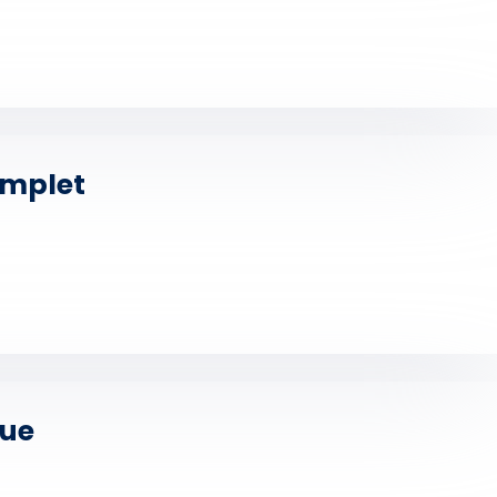
omplet
que