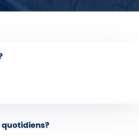
?
s quotidiens?