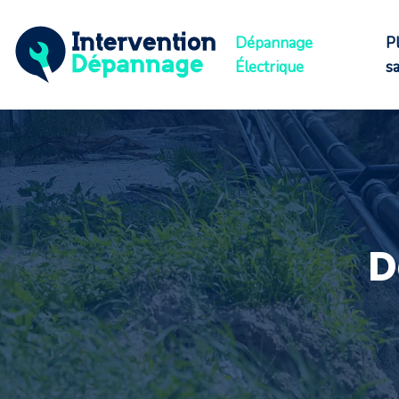
Dépannage
P
Électrique
sa
D