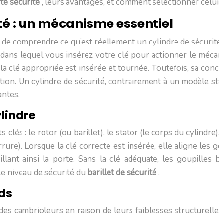
te sécurité
, leurs avantages, et comment sélectionner celu
té : un mécanisme essentiel
ial de comprendre ce qu’est réellement un cylindre de sécuri
t dans lequel vous insérez votre clé pour actionner le mécan
 la clé appropriée est insérée et tournée. Toutefois, sa co
action. Un cylindre de sécurité, contrairement à un modèle 
antes.
lindre
lés : le rotor (ou barillet), le stator (le corps du cylindre)
rure). Lorsque la clé correcte est insérée, elle aligne les 
llant ainsi la porte. Sans la clé adéquate, les goupilles 
le niveau de sécurité du
barillet de sécurité
.
rds
e des cambrioleurs en raison de leurs faiblesses structurel