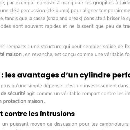
 par exemple, consiste à manipuler les goupilles à l’aide d
une clé à percussion (clé bump) pour aligner temporairement
, tandis que la casse (snap and break) consiste à briser le 
des sont souvent rapides et ne laissent que peu de traces
 remparts : une structure qui peut sembler solide de l’ext
ité maison
, en revanche, est conçu comme une véritable fo
 : les avantages d’un cylindre per
plus qu’une simple dépense ; c’est un investissement dans vo
t de sécurité
agit comme un véritable rempart contre les in
la
protection maison
.
 contre les intrusions
un puissant moyen de dissuasion pour les cambrioleurs. Ces